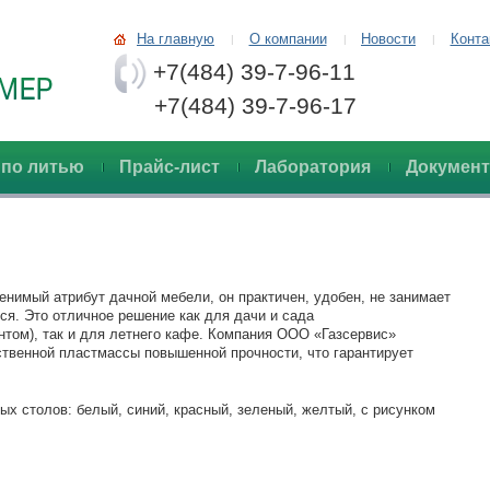
На главную
О компании
Новости
Конта
|
|
|
+7(484) 39-7-96-11
+7(484) 39-7-96-17
 по литью
Прайс-лист
Лаборатория
Докумен
нимый атрибут дачной мебели, он практичен, удобен, не занимает
ся. Это отличное решение как для дачи и сада
нтом), так и для летнего кафе. Компания ООО «Газсервис»
ственной пластмассы повышенной прочности, что гарантирует
ых столов: белый, синий, красный, зеленый, желтый, с рисунком