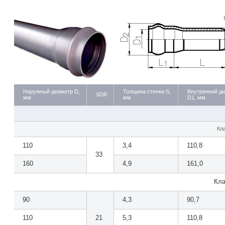
Наружный деаметр D,
Толщина стенки S,
Внутренний д
SDR
мм
мм
D1, мм
Кл
110
3,4
110,8
33
160
4,9
161,0
Кла
90
4,3
90,7
110
21
5,3
110,8