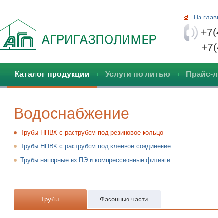
На глав
+7(
+7(48
Каталог продукции
Услуги по литью
Прайс-л
Водоснабжение
Трубы НПВХ с раструбом под резиновое кольцо
Трубы НПВХ с раструбом под клеевое соединение
Трубы напорные из ПЭ и компрессионные фитинги
Трубы
Фасонные части